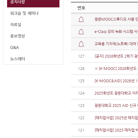
공지사항
번호
워크숍 및 세미나
광운MOOC스튜디오 사용 
자료실
e-Class 강의 녹화 시스템 
홍보영상
교육용 기자재(노트북) 대여
Q&A
127
[공지] 2026학년도 2학기 
뉴스레터
126
※ [K-MOOC] 2026학년
125
[K-MOOC&AID] 2026년
124
2025학년도 광운대학교 이러
123
광운대학교 2025 AID 신규
122
[매치업사업] 2025년 매치
121
[매치업사업] 2025 매치업